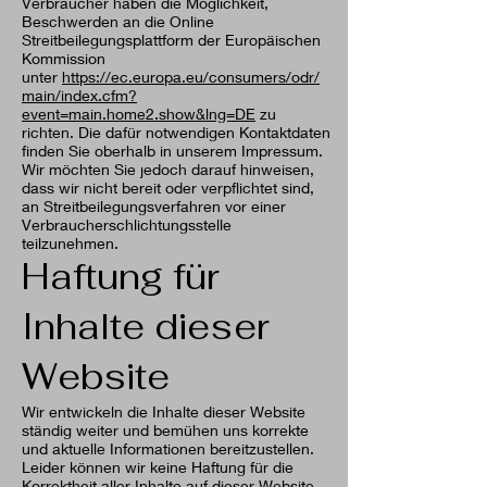
Verbraucher haben die Möglichkeit,
Beschwerden an die Online
Streitbeilegungsplattform der Europäischen
Kommission
unter
https://ec.europa.eu/consumers/odr/
main/index.cfm?
event=main.home2.show&lng=DE
zu
richten. Die dafür notwendigen Kontaktdaten
finden Sie oberhalb in unserem Impressum.
Wir möchten Sie jedoch darauf hinweisen,
dass wir nicht bereit oder verpflichtet sind,
an Streitbeilegungsverfahren vor einer
Verbraucherschlichtungsstelle
teilzunehmen.
Haftung für
Inhalte dieser
Website
Wir entwickeln die Inhalte dieser Website
ständig weiter und bemühen uns korrekte
und aktuelle Informationen bereitzustellen.
Leider können wir keine Haftung für die
Korrektheit aller Inhalte auf dieser Website